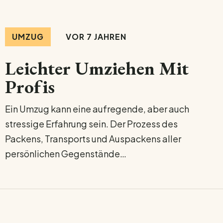
VOR 7 JAHREN
UMZUG
Leichter Umziehen Mit
Profis
Ein Umzug kann eine aufregende, aber auch
stressige Erfahrung sein. Der Prozess des
Packens, Transports und Auspackens aller
persönlichen Gegenstände…