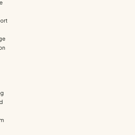
e
ort
uge
on
ng
nd
am