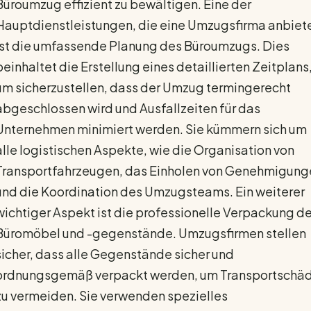
Büroumzug effizient zu bewältigen. Eine der
Hauptdienstleistungen, die eine Umzugsfirma anbiete
ist die umfassende Planung des Büroumzugs. Dies
beinhaltet die Erstellung eines detaillierten Zeitplans
um sicherzustellen, dass der Umzug termingerecht
abgeschlossen wird und Ausfallzeiten für das
Unternehmen minimiert werden. Sie kümmern sich um
alle logistischen Aspekte, wie die Organisation von
Transportfahrzeugen, das Einholen von Genehmigung
und die Koordination des Umzugsteams. Ein weiterer
wichtiger Aspekt ist die professionelle Verpackung de
Büromöbel und -gegenstände. Umzugsfirmen stellen
sicher, dass alle Gegenstände sicher und
ordnungsgemäß verpackt werden, um Transportschä
zu vermeiden. Sie verwenden spezielles