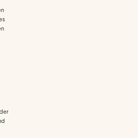
en
es
en
 der
nd