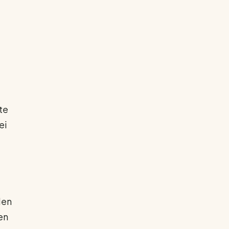
te
ei
len
en