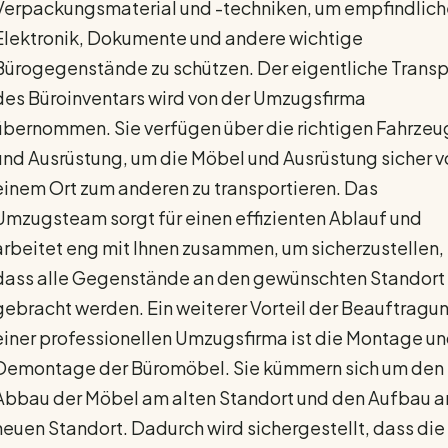
Verpackungsmaterial und -techniken, um empfindlich
Elektronik, Dokumente und andere wichtige
Bürogegenstände zu schützen. Der eigentliche Transp
des Büroinventars wird von der Umzugsfirma
übernommen. Sie verfügen über die richtigen Fahrze
und Ausrüstung, um die Möbel und Ausrüstung sicher v
einem Ort zum anderen zu transportieren. Das
Umzugsteam sorgt für einen effizienten Ablauf und
arbeitet eng mit Ihnen zusammen, um sicherzustellen,
dass alle Gegenstände an den gewünschten Standort
gebracht werden. Ein weiterer Vorteil der Beauftragu
einer professionellen Umzugsfirma ist die Montage u
Demontage der Büromöbel. Sie kümmern sich um den
Abbau der Möbel am alten Standort und den Aufbau 
neuen Standort. Dadurch wird sichergestellt, dass die