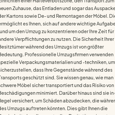
Einrichten einer Halteverbotszone, den Transport zum
neuen Zuhause, das Entladen und sogar das Auspack
der Kartons sowie De- und Remontagen der Möbel. Di
ermöglicht es Ihnen, sich auf andere wichtige Aufgab
rund um den Umzug zu konzentrieren oder Ihre Zeit für
andere Verpflichtungen zu nutzen. Die Sicherheit Ihrer
Besitztümer während des Umzugs ist von größter
Bedeutung. Professionelle Umzugsfirmen verwenden
spezielle Verpackungsmaterialien und -techniken, um
sicherzustellen, dass Ihre Gegenstände während des
Transports geschützt sind. Sie wissen genau, wie man
schwere Möbel sicher transportiert und das Risiko von
Beschädigungen minimiert. Darüber hinaus sind sie in
Regel versichert, um Schäden abzudecken, die währe
des Umzugs auftreten könnten. Dies gibt Ihnen die