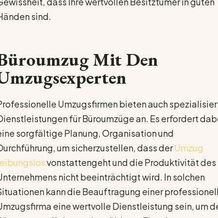
Gewissheit, dass Ihre wertvollen Besitztümer in guten
Händen sind.
Büroumzug Mit Den
Umzugsexperten
Professionelle Umzugsfirmen bieten auch spezialisier
Dienstleistungen für Büroumzüge an. Es erfordert dab
eine sorgfältige Planung, Organisation und
Durchführung, um sicherzustellen, dass der
Umzug
reibungslos
vonstattengeht und die Produktivität des
Unternehmens nicht beeinträchtigt wird. In solchen
Situationen kann die Beauftragung einer professionel
Umzugsfirma eine wertvolle Dienstleistung sein, um d