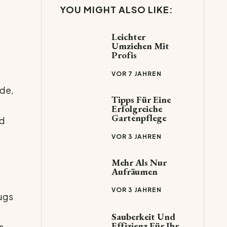
YOU MIGHT ALSO LIKE:
Leichter
Umziehen Mit
Profis
VOR 7 JAHREN
nde,
Tipps Für Eine
Erfolgreiche
Gartenpflege
nd
VOR 3 JAHREN
Mehr Als Nur
Aufräumen
VOR 3 JAHREN
ugs
Sauberkeit Und
Effizienz Für Ihr
s