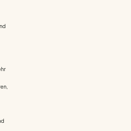
und
ehr
ren,
.
nd