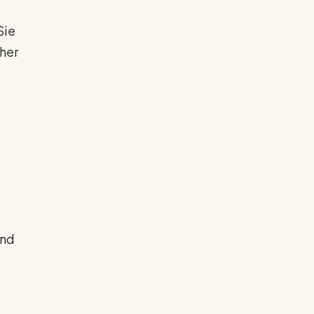
Sie
cher
und